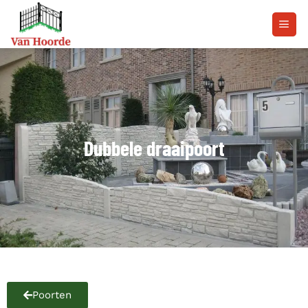
Dubbele draaipoort
Poorten